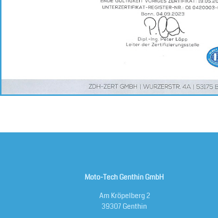
Moto-Tech Genthin GmbH
Am Kröpelberg 2
39307 Genthin