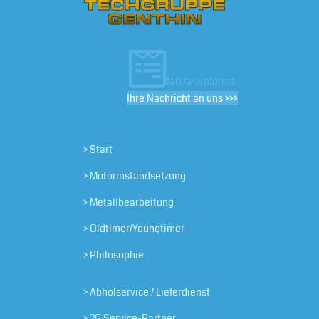
fab fa-wpforms
Ihre Nachricht an uns >>>
> Start
> Motorinstandsetzung
> Metallbearbeitung
> Oldtimer/Youngtimer
> Philosophie
> Abholservice / Lieferdienst
> 2G Service-Partner