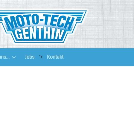
ns...
Jobs
">
Kontakt